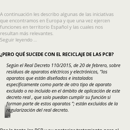
A continuación les describo algunas de las iniciativas
que encontramos en Europa y que una vez ejercen
funciones en territorio Español y las cuales nos
resultan más relevantes.
Seguir leyendo …
¿PERO QUÉ SUCEDE CON EL RECICLAJE DE LAS PCB?
Según el Real Decreto 110/2015, de 20 de febrero, sobre
residuos de aparatos eléctricos y electrónicos,
“los
aparatos que están diseñados e instalados
específicamente como parte de otro tipo de aparato
excluido o no incluido en el ámbito de aplicación de este
decreto real , que solo puedan cumplir su función si
forman parte de estos aparatos
”;
están excluidos de la
regularización del real decreto.
3D
render
of