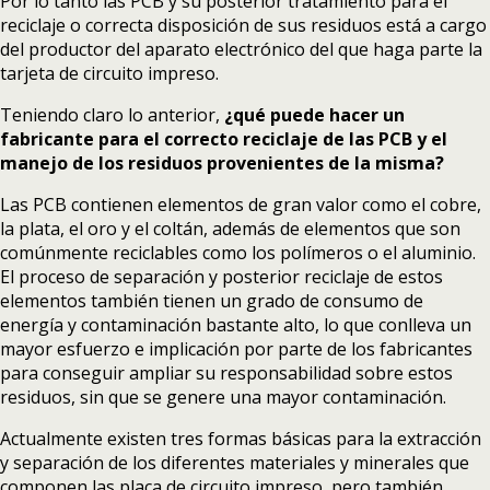
Por lo tanto las PCB y su posterior tratamiento para el
a
reciclaje o correcta disposición de sus residuos está a cargo
robot
del productor del aparato electrónico del que haga parte la
with
tarjeta de circuito impreso.
trash
Teniendo claro lo anterior,
¿qué puede hacer un
fabricante para el correcto reciclaje de las PCB y el
manejo de los residuos provenientes de la misma?
Las PCB contienen elementos de gran valor como el cobre,
la plata, el oro y el coltán, además de elementos que son
comúnmente reciclables como los polímeros o el aluminio.
El proceso de separación y posterior reciclaje de estos
elementos también tienen un grado de consumo de
energía y contaminación bastante alto, lo que conlleva un
mayor esfuerzo e implicación por parte de los fabricantes
para conseguir ampliar su responsabilidad sobre estos
residuos, sin que se genere una mayor contaminación.
Actualmente existen tres formas básicas para la extracción
y separación de los diferentes materiales y minerales que
componen las placa de circuito impreso, pero también