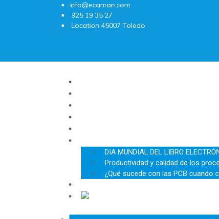
info@ecaman.com
925 19 35 27
Location
45007 Toledo
Inicio
Galería
Sobre nosotros
Servicios
AVISO LEGAL
Blog
DIA MUNDIAL DEL LIBRO ELECTRÓ
Productividad y calidad de los proc
¿Qué sucede con las PCB cuando c
CALCULATOR
ES