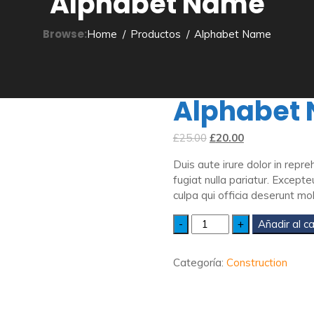
Alphabet Name
Browse:
Home
Productos
Alphabet Name
Alphabet
El
El
£
25.00
£
20.00
precio
precio
Duis aute irure dolor in repre
original
actual
fugiat nulla pariatur. Excepte
era:
es:
culpa qui officia deserunt mol
£25.00.
£20.00.
Quantity
Añadir al ca
Categoría:
Construction