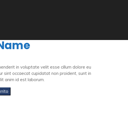
 Name
henderit in voluptate velit esse cillum dolore eu
ur sint occaecat cupidatat non proident, sunt in
lit anim id est laborum.
rrito