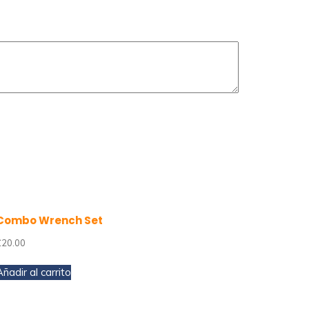
Combo Wrench Set
£
20.00
Añadir al carrito